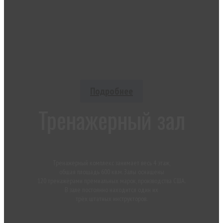
Более 22 500 кв. м. специализированных спортивных залов
и крытый легкоатлетический манеж. Крупнейший на
территории Сибири и Дальнего Востока
спортивный комплекс.
Подробнее
Тренажерный зал
Тренажерный комплекс занимает весь 4 этаж,
общая площадь 600 кв.м. Залы оснащены
120 тренажёрами премиальных марок, производства США.
В зале постоянно находится один их
трёх штатных инструкторов.