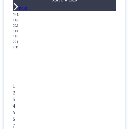
next
пнд
втр
срд
чтв
птн
сбт
вск
1
2
3
4
5
6
7