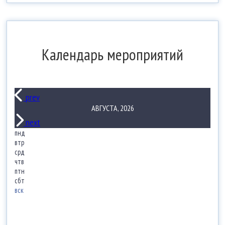
Календарь мероприятий
prev
АВГУСТА, 2026
next
пнд
втр
срд
чтв
птн
сбт
вск