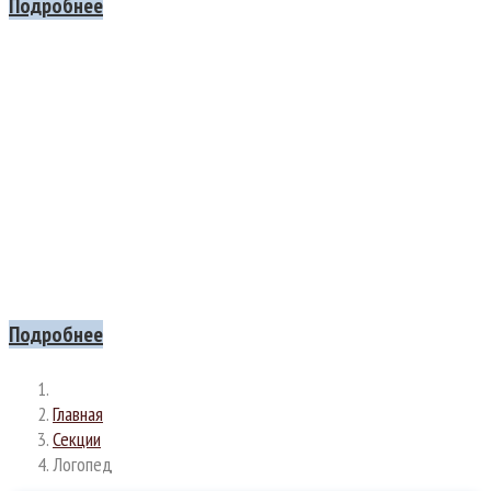
Подробнее
Все на
МАСЛЕННИЦУ
Приглашаем вас на шумное и вкусное празднование Масленицы!
Ждем всех, кто хочет проводить зиму с песнями,
плясками, веселыми играми и, конечно, с душистыми блинами!
21 ФЕВРАЛЯ с 13:00 до 16:00
Подробнее
Главная
Секции
Логопед