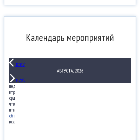
Календарь мероприятий
prev
АВГУСТА, 2026
next
пнд
втр
срд
чтв
птн
сбт
вск