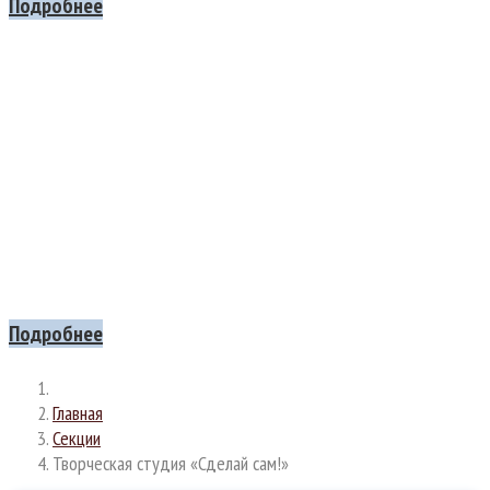
Подробнее
Все на
МАСЛЕННИЦУ
Приглашаем вас на шумное и вкусное празднование Масленицы!
Ждем всех, кто хочет проводить зиму с песнями,
плясками, веселыми играми и, конечно, с душистыми блинами!
21 ФЕВРАЛЯ с 13:00 до 16:00
Подробнее
Главная
Секции
Творческая студия «Сделай сам!»